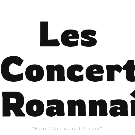
Les
Concer
Roanna
"Pour l'Art dans l'Amitié"