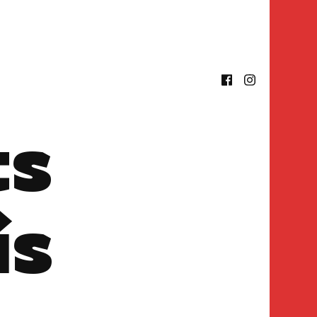
ts
is