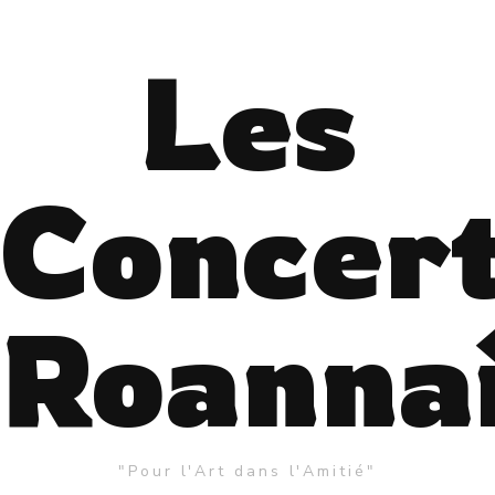
Les
Concer
Roanna
"Pour l'Art dans l'Amitié"