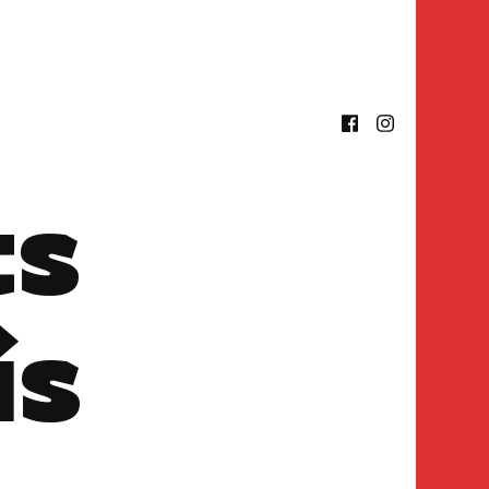
ts
is