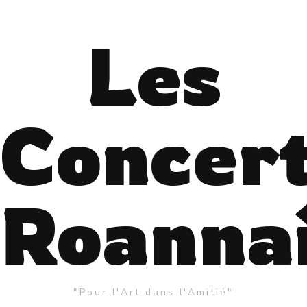
Les
Concer
Roanna
"Pour l'Art dans l'Amitié"