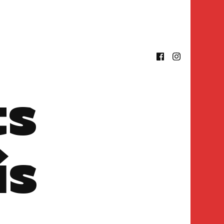
ts
is