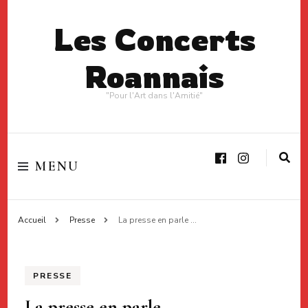
Les Concerts
Roannais
"Pour l'Art dans l'Amitié"
MENU
Accueil
Presse
La presse en parle …
PRESSE
La presse en parle …